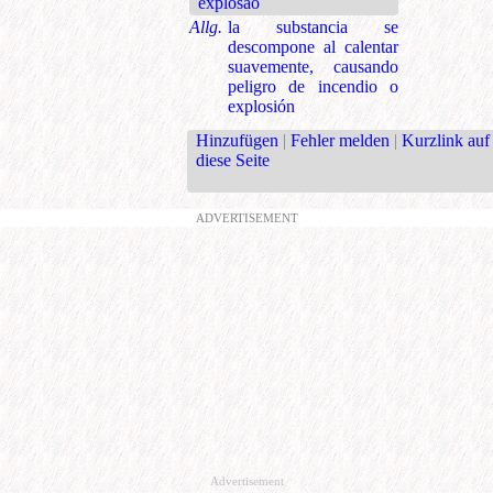
explosão
Allg.
la substancia se
descompone al calentar
suavemente, causando
peligro de incendio o
explosión
Hinzufügen
|
Fehler melden
|
Kurzlink auf
diese Seite
ADVERTISEMENT
Advertisement