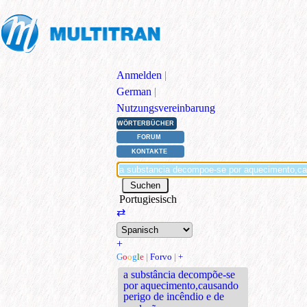
Anmelden
|
German
|
Nutzungsvereinbarung
WÖRTERBÜCHER
FORUM
KONTAKTE
Portugiesisch
⇄
+
G
o
o
g
l
e
|
Forvo
|
+
a substância decompõe-se
por aquecimento,causando
perigo de incêndio e de