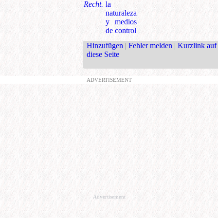
Recht.
la
naturaleza
y medios
de control
Hinzufügen
|
Fehler melden
|
Kurzlink auf
diese Seite
ADVERTISEMENT
Advertisement