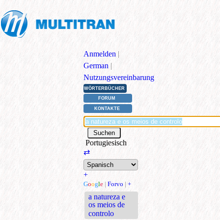
Anmelden
|
German
|
Nutzungsvereinbarung
WÖRTERBÜCHER
FORUM
KONTAKTE
Portugiesisch
⇄
+
G
o
o
g
l
e
|
Forvo
|
+
a natureza e
os meios de
controlo