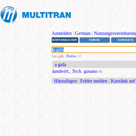
Anmelden
|
German
|
Nutzungsvereinbarun
WÖRTERBÜCHER
FORUM
KONTAKTE
G
o
o
g
l
e
|
Forvo
|
+
a gafa
landwirt., Tech.
gusano
m
Hinzufügen
|
Fehler melden
|
Kurzlink auf 