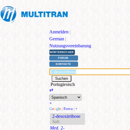
Anmelden
|
German
|
Nutzungsvereinbarung
WÖRTERBÜCHER
FORUM
KONTAKTE
Portugiesisch
⇄
+
G
o
o
g
l
e
|
Forvo
|
+
2-desoxirribose
Sub.
Med.
2-