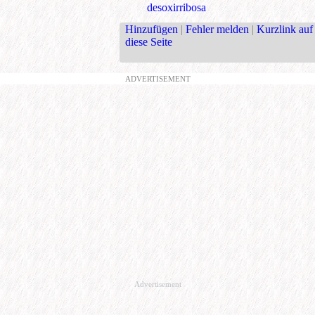
desoxirribosa
Hinzufügen
|
Fehler melden
|
Kurzlink auf
diese Seite
ADVERTISEMENT
Advertisement