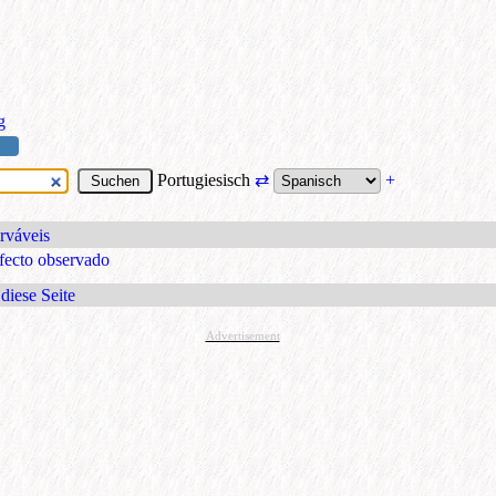
g
Portugiesisch
⇄
+
rváveis
fecto observado
diese Seite
Advertisement