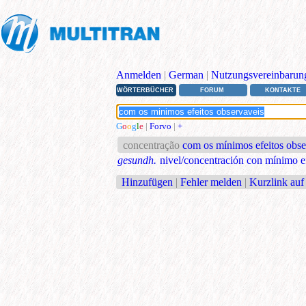
Anmelden
|
German
|
Nutzungsvereinbarun
WÖRTERBÜCHER
FORUM
KONTAKTE
G
o
o
g
l
e
|
Forvo
|
+
concentração
com os mínimos efeitos obse
gesundh.
nivel/concentración con mínimo e
Hinzufügen
|
Fehler melden
|
Kurzlink auf 