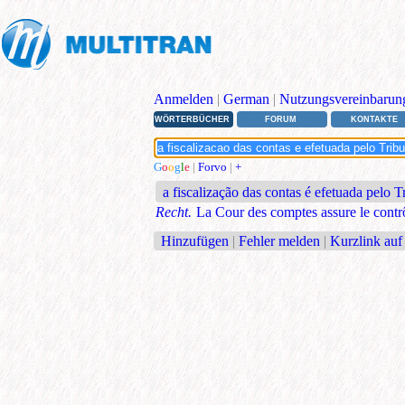
Anmelden
|
German
|
Nutzungsvereinbarun
WÖRTERBÜCHER
FORUM
KONTAKTE
G
o
o
g
l
e
|
Forvo
|
+
a fiscalização das contas é efetuada pelo 
Recht.
La Cour des comptes assure le contr
Hinzufügen
|
Fehler melden
|
Kurzlink auf 