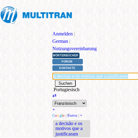
Anmelden
|
German
|
Nutzungsvereinbarung
WÖRTERBÜCHER
FORUM
KONTAKTE
Portugiesisch
⇄
+
G
o
o
g
l
e
|
Forvo
|
+
a decisão e os
motivos que a
justificaram