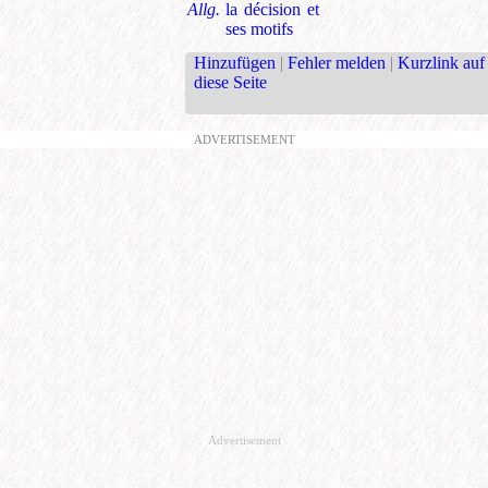
Allg.
la décision et
ses motifs
Hinzufügen
|
Fehler melden
|
Kurzlink auf
diese Seite
ADVERTISEMENT
Advertisement