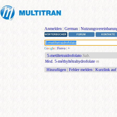
Anmelden
|
German
|
Nutzungsvereinbarun
WÖRTERBÜCHER
FORUM
KONTAKTE
G
o
o
g
l
e
|
Forvo
|
+
5-metiltetraidrofolato
Sub.
Med.
5-méthyltétrahydrofolate
m
Hinzufügen
|
Fehler melden
|
Kurzlink auf 