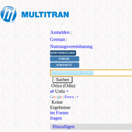
Anmelden
|
German
|
Nutzungsvereinbarung
WÖRTERBÜCHER
FORUM
KONTAKTE
Oriya (Odia)
⇄
Urdu
+
G
o
o
g
l
e
|
Forvo
|
+
Keine
Ergebnisse
im Forum
fragen
Hinzufügen