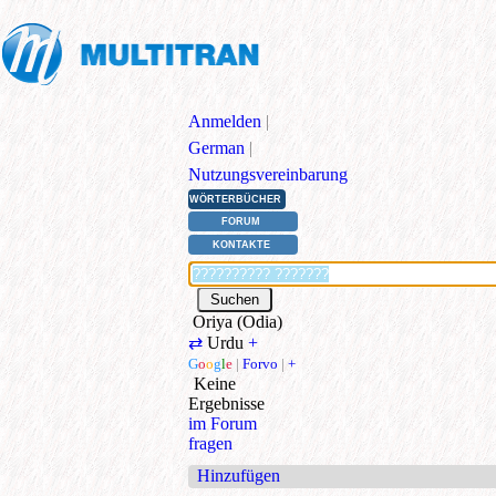
Anmelden
|
German
|
Nutzungsvereinbarung
WÖRTERBÜCHER
FORUM
KONTAKTE
Oriya (Odia)
⇄
Urdu
+
G
o
o
g
l
e
|
Forvo
|
+
Keine
Ergebnisse
im Forum
fragen
Hinzufügen