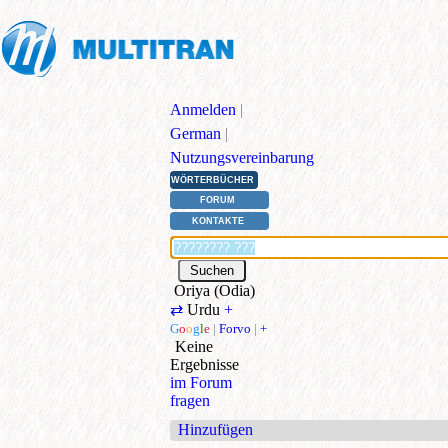
Anmelden
|
German
|
Nutzungsvereinbarung
WÖRTERBÜCHER
FORUM
KONTAKTE
Oriya (Odia)
⇄
Urdu
+
G
o
o
g
l
e
|
Forvo
|
+
Keine
Ergebnisse
im Forum
fragen
Hinzufügen