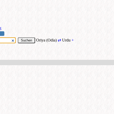
g
Oriya (Odia)
⇄
Urdu
+