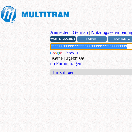
Anmelden
|
German
|
Nutzungsvereinbarun
WÖRTERBÜCHER
FORUM
KONTAKTE
G
o
o
g
l
e
|
Forvo
|
+
Keine Ergebnisse
im Forum fragen
Hinzufügen