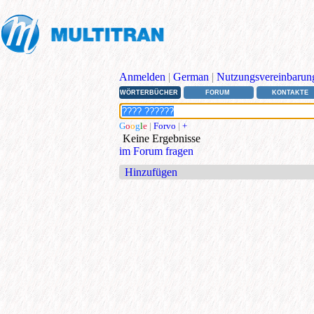
Anmelden
|
German
|
Nutzungsvereinbarun
WÖRTERBÜCHER
FORUM
KONTAKTE
G
o
o
g
l
e
|
Forvo
|
+
Keine Ergebnisse
im Forum fragen
Hinzufügen