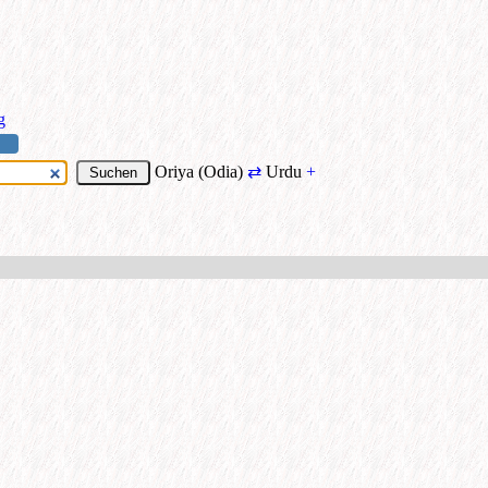
g
Oriya (Odia)
⇄
Urdu
+