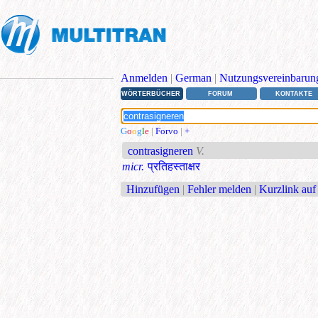
Anmelden
|
German
|
Nutzungsvereinbarun
WÖRTERBÜCHER
FORUM
KONTAKTE
G
o
o
g
l
e
|
Forvo
|
+
contrasigneren
V.
micr.
प्रतिहस्ताक्षर
Hinzufügen
|
Fehler melden
|
Kurzlink auf 