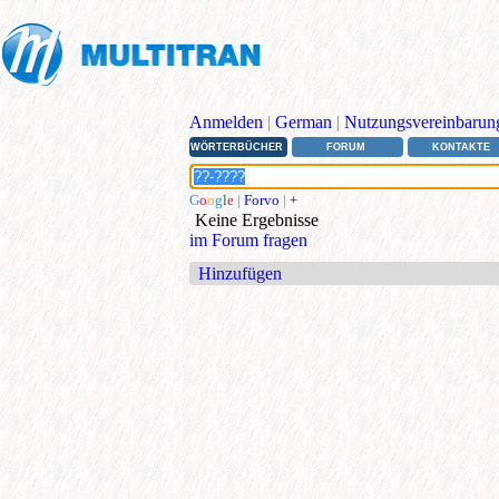
Anmelden
|
German
|
Nutzungsvereinbarun
WÖRTERBÜCHER
FORUM
KONTAKTE
G
o
o
g
l
e
|
Forvo
|
+
Keine Ergebnisse
im Forum fragen
Hinzufügen