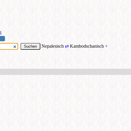
g
Nepalesisch
⇄
Kambodschanisch
+