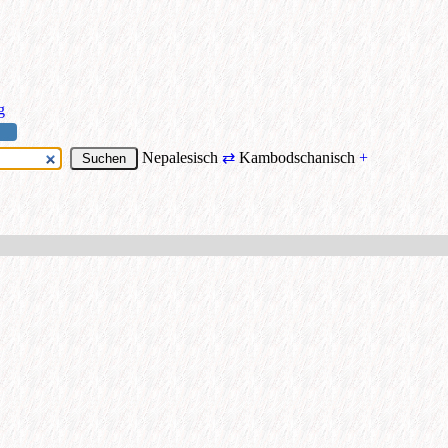
g
Nepalesisch
⇄
Kambodschanisch
+