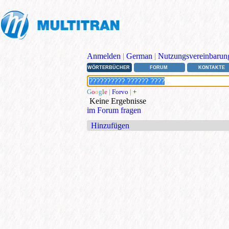
Anmelden
|
German
|
Nutzungsvereinbarun
WÖRTERBÜCHER
FORUM
KONTAKTE
G
o
o
g
l
e
|
Forvo
|
+
Keine Ergebnisse
im Forum fragen
Hinzufügen