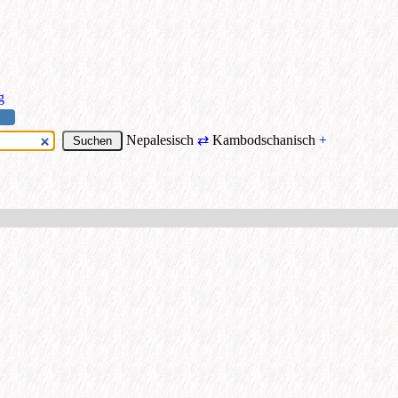
g
Nepalesisch
⇄
Kambodschanisch
+