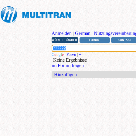
Anmelden
|
German
|
Nutzungsvereinbarun
WÖRTERBÜCHER
FORUM
KONTAKTE
G
o
o
g
l
e
|
Forvo
|
+
Keine Ergebnisse
im Forum fragen
Hinzufügen