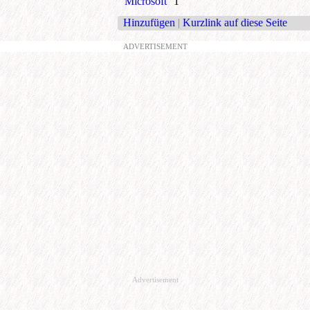
Microsoft
1
Hinzufügen
|
Kurzlink auf diese Seite
ADVERTISEMENT
Advertisement