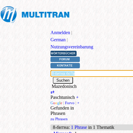
Anmelden
|
German
|
Nutzungsvereinbarung
WÖRTERBÜCHER
FORUM
KONTAKTE
Mazedonisch
⇄
Paschtunisch
+
G
o
o
g
l
e
|
Forvo
|
+
Gefunden in
Phrasen
zu Phrasen
8-битна
:
1 Phrase
in 1 Thematik