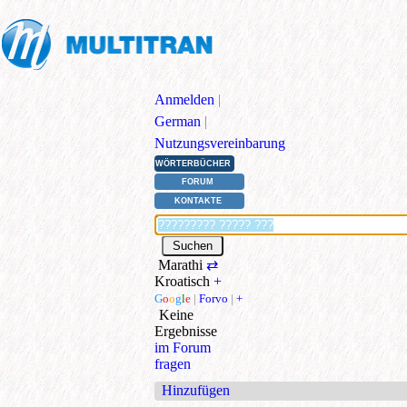
Anmelden
|
German
|
Nutzungsvereinbarung
WÖRTERBÜCHER
FORUM
KONTAKTE
Marathi
⇄
Kroatisch
+
G
o
o
g
l
e
|
Forvo
|
+
Keine
Ergebnisse
im Forum
fragen
Hinzufügen