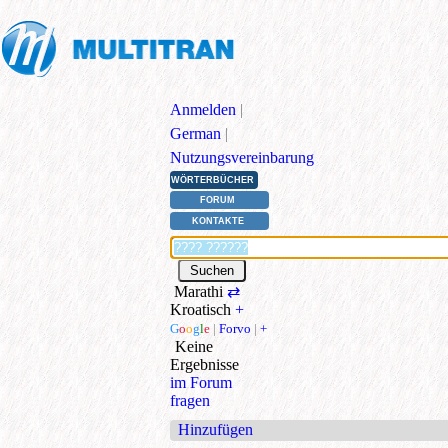
Anmelden
|
German
|
Nutzungsvereinbarung
WÖRTERBÜCHER
FORUM
KONTAKTE
Marathi
⇄
Kroatisch
+
G
o
o
g
l
e
|
Forvo
|
+
Keine
Ergebnisse
im Forum
fragen
Hinzufügen