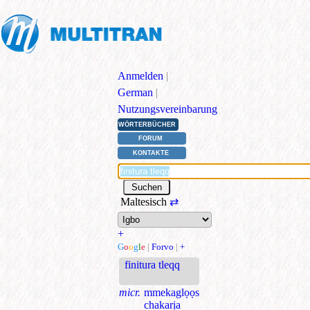
Anmelden
|
German
|
Nutzungsvereinbarung
WÖRTERBÜCHER
FORUM
KONTAKTE
Maltesisch
⇄
+
G
o
o
g
l
e
|
Forvo
|
+
finitura tleqq
micr.
mmekaglọọs
chakarịa