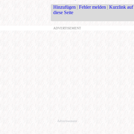
Hinzufügen
|
Fehler melden
|
Kurzlink auf
diese Seite
ADVERTISEMENT
Advertisement