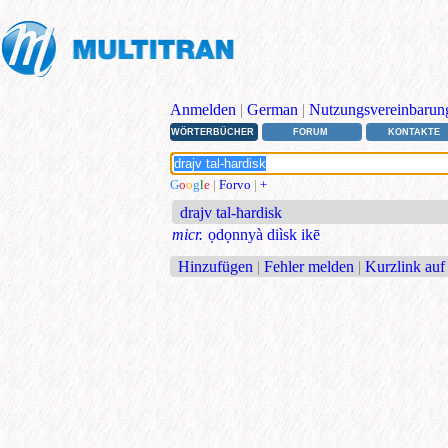
Anmelden
|
German
|
Nutzungsvereinbarun
WÖRTERBÜCHER
FORUM
KONTAKTE
G
o
o
g
l
e
|
Forvo
|
+
drajv tal-ħardisk
micr.
ọdọnnyà diìsk ikē
Hinzufügen
|
Fehler melden
|
Kurzlink auf 