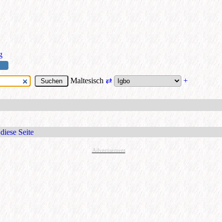
g
Maltesisch
⇄
+
diese Seite
Advertisement