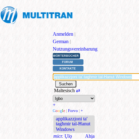
Anmelden
|
German
|
Nutzungsvereinbarung
WÖRTERBÜCHER
FORUM
KONTAKTE
Maltesisch
⇄
+
G
o
o
g
l
e
|
Forvo
|
+
applikazzjoni ta'
tagħmir tal-Ħanut
Windows
micr.
Ụlọ Ahịa