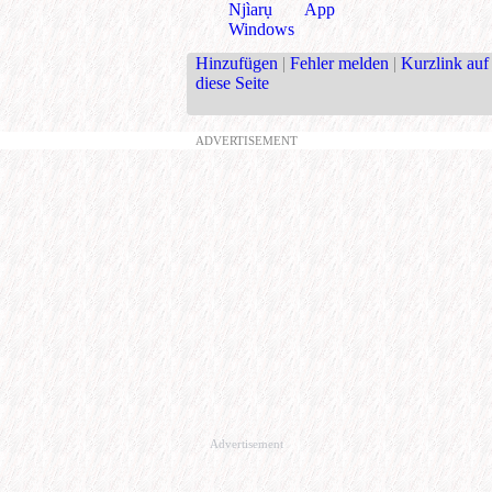
Njìarụ App
Windows
Hinzufügen
|
Fehler melden
|
Kurzlink auf
diese Seite
ADVERTISEMENT
Advertisement