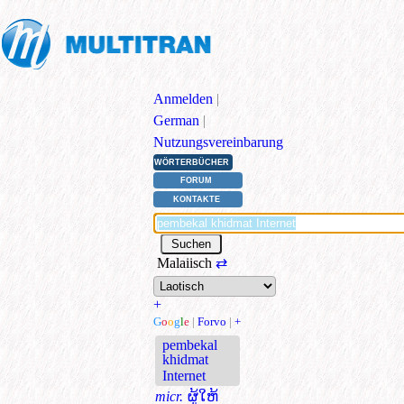
Anmelden
|
German
|
Nutzungsvereinbarung
WÖRTERBÜCHER
FORUM
KONTAKTE
Malaiisch
⇄
+
G
o
o
g
l
e
|
Forvo
|
+
pembekal
khidmat
Internet
micr.
ຜູ້ໃຫ້