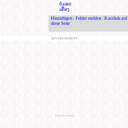
ບໍ່ມອດ
ເຄື່ອງ
Hinzufügen
|
Fehler melden
|
Kurzlink auf
diese Seite
ADVERTISEMENT
Advertisement