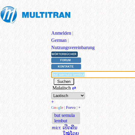
Anmelden
|
German
|
Nutzungsvereinbarung
WÖRTERBÜCHER
FORUM
KONTAKTE
Malaiisch
⇄
+
G
o
o
g
l
e
|
Forvo
|
+
but semula
lembut
micr.
ເປີດຄືນ
ໃໝ່ໂດຍ