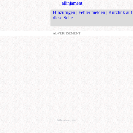
allinjament
Hinzufügen
|
Fehler melden
|
Kurzlink auf
diese Seite
ADVERTISEMENT
Advertisement