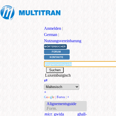
Anmelden
|
German
|
Nutzungsvereinbarung
WÖRTERBÜCHER
FORUM
KONTAKTE
Luxemburgisch
⇄
+
G
o
o
g
l
e
|
Forvo
|
+
Alignementsguide
Form.
micr.
gwida għall-