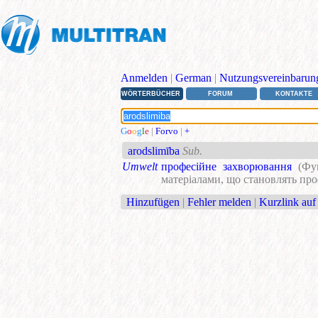
Anmelden
|
German
|
Nutzungsvereinbarun
WÖRTERBÜCHER
FORUM
KONTAKTE
G
o
o
g
l
e
|
Forvo
|
+
arodslimība
Sub.
Umwelt
професійне захворювання
(Фу
матеріалами, що становлять про
Hinzufügen
|
Fehler melden
|
Kurzlink auf 