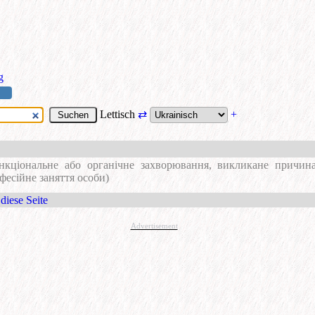
g
Lettisch
⇄
+
нкціональне або органічне захворювання, викликане причин
фесійне заняття особи)
diese Seite
Advertisement