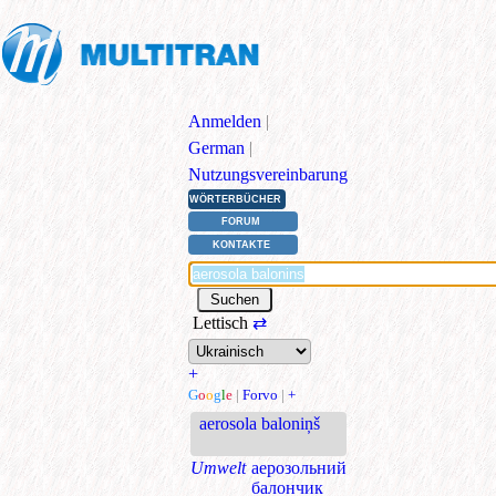
Anmelden
|
German
|
Nutzungsvereinbarung
WÖRTERBÜCHER
FORUM
KONTAKTE
Lettisch
⇄
+
G
o
o
g
l
e
|
Forvo
|
+
aerosola baloniņš
Umwelt
аерозольний
балончик