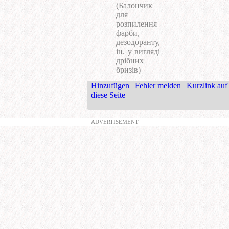
(Балончик
для
розпилення
фарби,
дезодоранту,
ін. у вигляді
дрібних
бризів)
Hinzufügen
|
Fehler melden
|
Kurzlink auf
diese Seite
ADVERTISEMENT