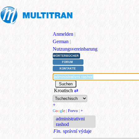
Anmelden
|
German
|
Nutzungsvereinbarung
WÖRTERBÜCHER
FORUM
KONTAKTE
Kroatisch
⇄
+
G
o
o
g
l
e
|
Forvo
|
+
administrativni
rashod
Fin.
správní výdaje