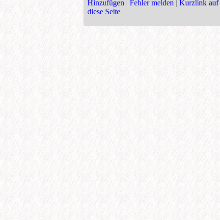
Hinzufügen
|
Fehler melden
|
Kurzlink auf
diese Seite