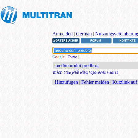
Anmelden
|
German
|
Nutzungsvereinbarun
WÖRTERBÜCHER
FORUM
KONTAKTE
G
o
o
g
l
e
|
Forvo
|
+
međunarodni predbroj
micr.
ଆନ୍ତର୍ଜାତୀୟ ପ୍ରବେଶ କୋଡ୍
Hinzufügen
|
Fehler melden
|
Kurzlink auf 