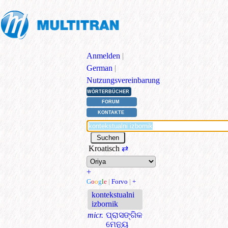
Anmelden
|
German
|
Nutzungsvereinbarung
WÖRTERBÜCHER
FORUM
KONTAKTE
Kroatisch
⇄
+
G
o
o
g
l
e
|
Forvo
|
+
kontekstualni
izbornik
micr.
ପ୍ରାସଙ୍ଗିକ
ମେନ୍ୟୁ