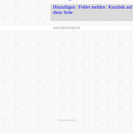
Hinzufügen
|
Fehler melden
|
Kurzlink auf
diese Seite
ADVERTISEMENT
Advertisement