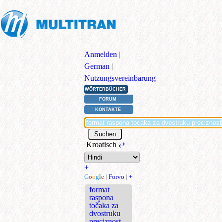
Anmelden
|
German
|
Nutzungsvereinbarung
WÖRTERBÜCHER
FORUM
KONTAKTE
Kroatisch
⇄
+
G
o
o
g
l
e
|
Forvo
|
+
format
raspona
točaka za
dvostruku
preciznost