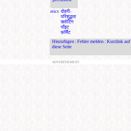
micr.
दोहरी-
परिशुद्धता
फ़्लोटिंग
पॉंइट
फ़ॉर्मैट
Hinzufügen
|
Fehler melden
|
Kurzlink auf
diese Seite
ADVERTISEMENT