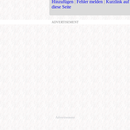
Hinzufügen
|
Fehler melden
|
Kurzlink auf
diese Seite
ADVERTISEMENT
Advertisement