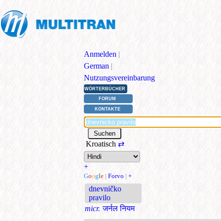
Anmelden
|
German
|
Nutzungsvereinbarung
WÖRTERBÜCHER
FORUM
KONTAKTE
Kroatisch
⇄
+
G
o
o
g
l
e
|
Forvo
|
+
dnevničko
pravilo
micr.
जर्नल नियम