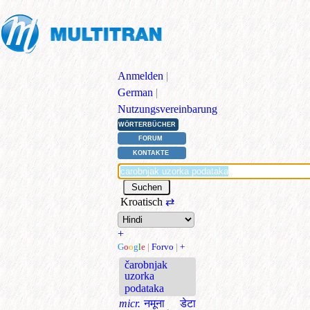
Anmelden
|
German
|
Nutzungsvereinbarung
WÖRTERBÜCHER
FORUM
KONTAKTE
Kroatisch
⇄
+
G
o
o
g
l
e
|
Forvo
|
+
čarobnjak
uzorka
podataka
micr.
नमूना डेटा