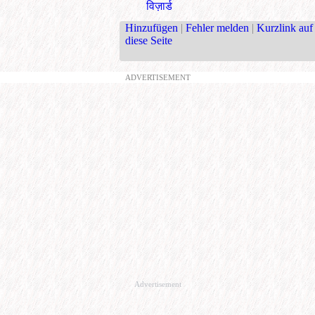
विज़ार्ड
Hinzufügen
|
Fehler melden
|
Kurzlink auf
diese Seite
ADVERTISEMENT
Advertisement