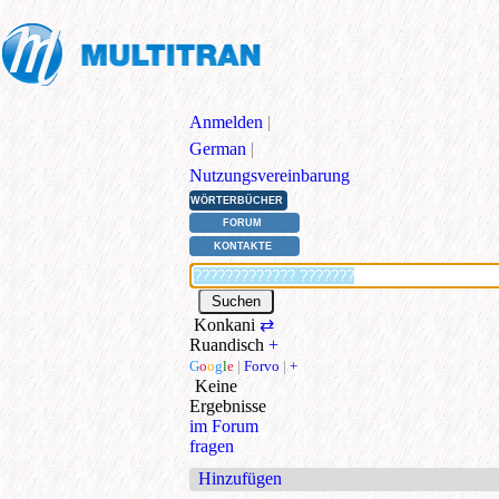
Anmelden
|
German
|
Nutzungsvereinbarung
WÖRTERBÜCHER
FORUM
KONTAKTE
Konkani
⇄
Ruandisch
+
G
o
o
g
l
e
|
Forvo
|
+
Keine
Ergebnisse
im Forum
fragen
Hinzufügen