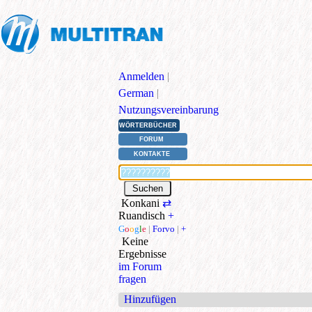
Anmelden
|
German
|
Nutzungsvereinbarung
WÖRTERBÜCHER
FORUM
KONTAKTE
Konkani
⇄
Ruandisch
+
G
o
o
g
l
e
|
Forvo
|
+
Keine
Ergebnisse
im Forum
fragen
Hinzufügen