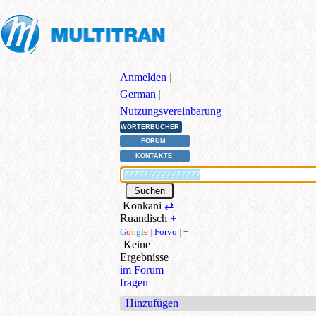
Anmelden
|
German
|
Nutzungsvereinbarung
WÖRTERBÜCHER
FORUM
KONTAKTE
Konkani
⇄
Ruandisch
+
G
o
o
g
l
e
|
Forvo
|
+
Keine
Ergebnisse
im Forum
fragen
Hinzufügen