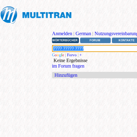
Anmelden
|
German
|
Nutzungsvereinbarun
WÖRTERBÜCHER
FORUM
KONTAKTE
G
o
o
g
l
e
|
Forvo
|
+
Keine Ergebnisse
im Forum fragen
Hinzufügen