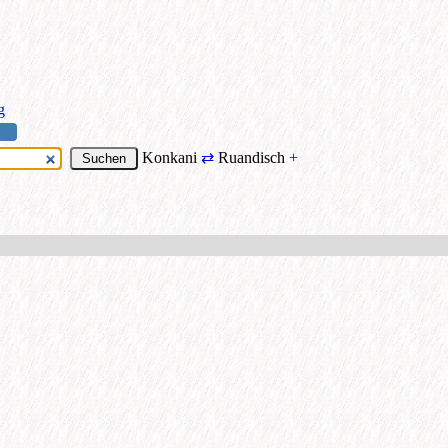
g
Konkani
⇄
Ruandisch
+