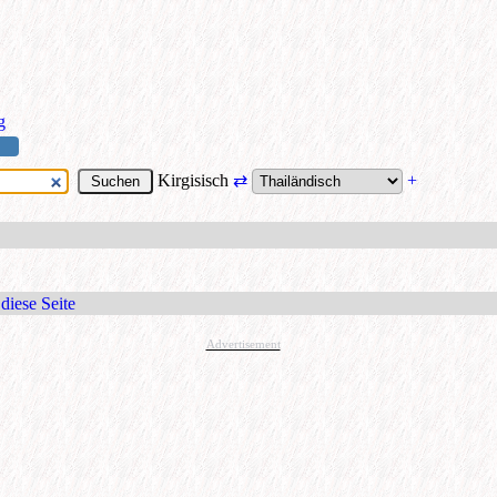
g
Kirgisisch
⇄
+
diese Seite
Advertisement