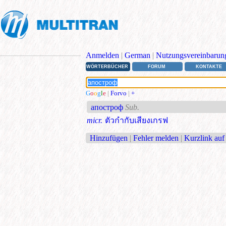
Anmelden
|
German
|
Nutzungsvereinbarun
WÖRTERBÜCHER
FORUM
KONTAKTE
G
o
o
g
l
e
|
Forvo
|
+
апостроф
Sub.
micr.
ตัวกำกับเสียงเกรฟ
Hinzufügen
|
Fehler melden
|
Kurzlink auf 