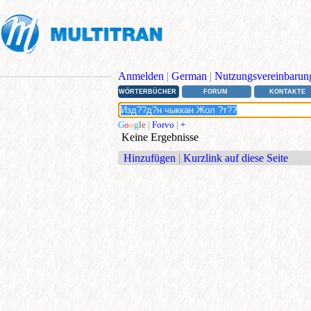
Anmelden
|
German
|
Nutzungsvereinbarun
WÖRTERBÜCHER
FORUM
KONTAKTE
G
o
o
g
l
e
|
Forvo
|
+
Keine Ergebnisse
Hinzufügen
|
Kurzlink auf diese Seite