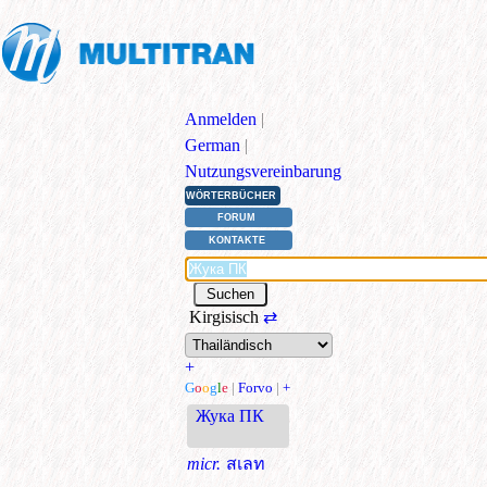
Anmelden
|
German
|
Nutzungsvereinbarung
WÖRTERBÜCHER
FORUM
KONTAKTE
Kirgisisch
⇄
+
G
o
o
g
l
e
|
Forvo
|
+
Жука ПК
micr.
สเลท