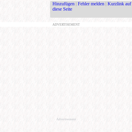
Hinzufügen
|
Fehler melden
|
Kurzlink auf
diese Seite
ADVERTISEMENT
Advertisement