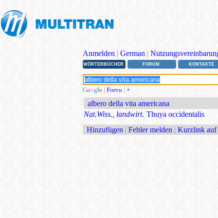
Anmelden
|
German
|
Nutzungsvereinbarun
WÖRTERBÜCHER
FORUM
KONTAKTE
G
o
o
g
l
e
|
Forvo
|
+
albero della vita americana
Nat.Wiss., landwirt.
Thuya occidentalis
Hinzufügen
|
Fehler melden
|
Kurzlink auf 