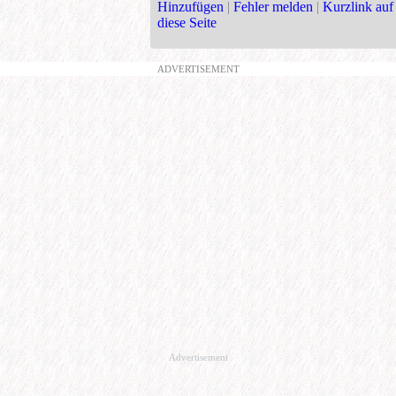
Hinzufügen
|
Fehler melden
|
Kurzlink auf
diese Seite
ADVERTISEMENT
Advertisement