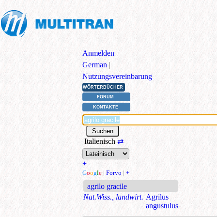
Anmelden
|
German
|
Nutzungsvereinbarung
WÖRTERBÜCHER
FORUM
KONTAKTE
Italienisch
⇄
+
G
o
o
g
l
e
|
Forvo
|
+
agrilo gracile
Nat.Wiss., landwirt.
Agrilus
angustulus