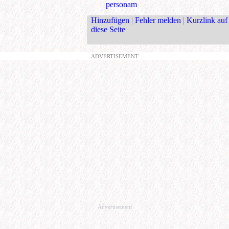
personam
Hinzufügen
|
Fehler melden
|
Kurzlink auf
diese Seite
ADVERTISEMENT
Advertisement