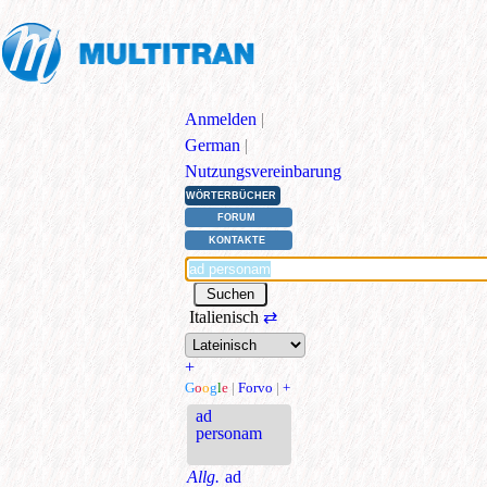
Anmelden
|
German
|
Nutzungsvereinbarung
WÖRTERBÜCHER
FORUM
KONTAKTE
Italienisch
⇄
+
G
o
o
g
l
e
|
Forvo
|
+
ad
personam
Allg.
ad