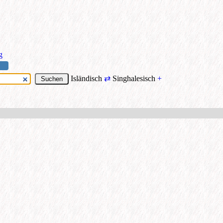
g
Isländisch
⇄
Singhalesisch
+