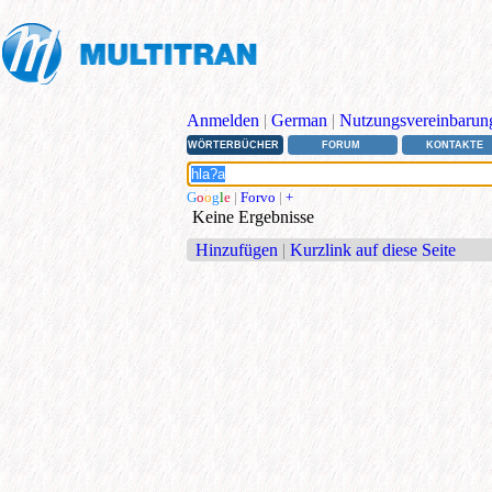
Anmelden
|
German
|
Nutzungsvereinbarun
WÖRTERBÜCHER
FORUM
KONTAKTE
G
o
o
g
l
e
|
Forvo
|
+
Keine Ergebnisse
Hinzufügen
|
Kurzlink auf diese Seite