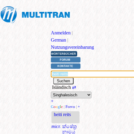
Anmelden
|
German
|
Nutzungsvereinbarung
WÖRTERBÜCHER
FORUM
KONTAKTE
Isländisch
⇄
+
G
o
o
g
l
e
|
Forvo
|
+
heiti reits
micr.
ක්ෂේත්‍ර
නාමය