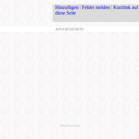
Hinzufügen
|
Fehler melden
|
Kurzlink auf
diese Seite
ADVERTISEMENT
Advertisement