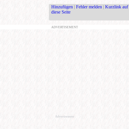
Hinzufügen
|
Fehler melden
|
Kurzlink auf
diese Seite
ADVERTISEMENT
Advertisement