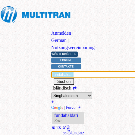
Anmelden
|
German
|
Nutzungsvereinbarung
WÖRTERBÜCHER
FORUM
KONTAKTE
Isländisch
⇄
+
G
o
o
g
l
e
|
Forvo
|
+
fundahaldari
Sub.
micr.
හමු
සංවිධායක