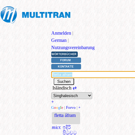
Anmelden
|
German
|
Nutzungsvereinbarung
WÖRTERBÜCHER
FORUM
KONTAKTE
Isländisch
⇄
+
G
o
o
g
l
e
|
Forvo
|
+
fletta áfram
micr.
ඉදිරි
පිටුවට