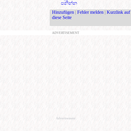
පනින්න
Hinzufügen
|
Fehler melden
|
Kurzlink auf
diese Seite
ADVERTISEMENT
Advertisement