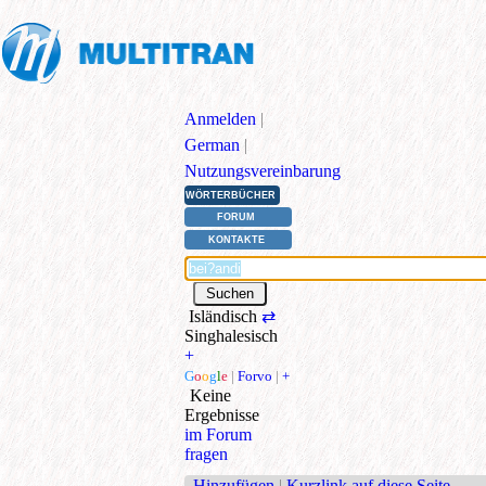
Anmelden
|
German
|
Nutzungsvereinbarung
WÖRTERBÜCHER
FORUM
KONTAKTE
Isländisch
⇄
Singhalesisch
+
G
o
o
g
l
e
|
Forvo
|
+
Keine
Ergebnisse
im Forum
fragen
Hinzufügen
|
Kurzlink auf diese Seite