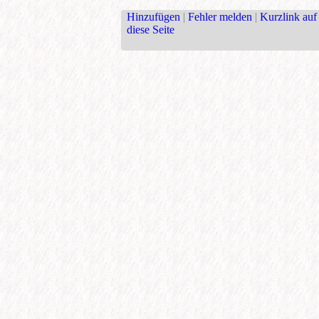
Hinzufügen
|
Fehler melden
|
Kurzlink auf
diese Seite