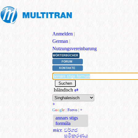
Anmelden
|
German
|
Nutzungsvereinbarung
WÖRTERBÜCHER
FORUM
KONTAKTE
Isländisch
⇄
+
G
o
o
g
l
e
|
Forvo
|
+
annars stigs
formúla
micr.
වර්ගජ
සමීකරණය